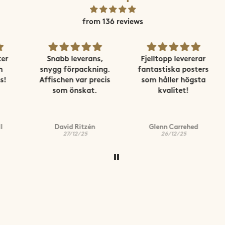
from 136 reviews
Snabb leverans,
Fjelltopp levererar
snygg förpackning.
fantastiska posters
Affischen var precis
som håller högsta
som önskat.
kvalitet!
David Ritzén
Glenn Carrehed
27/12/25
26/12/25