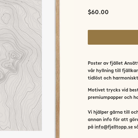
$60.00
Poster av fjället Ansät
vår hyllning till fjäll
tidlöst och harmoniskt
Motivet trycks vid bes
premiumpapper och han
Vi hjälper gärna till oc
annan info för att göra
på
info@fjelltopp.se
så