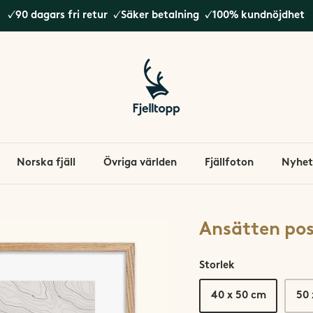
✓90 dagars fri retur ✓Säker betalning ✓100% kundnöjdhet
Norska fjäll
Övriga världen
Fjällfoton
Nyhet
Ansätten pos
Storlek
40 x 50 cm
50 