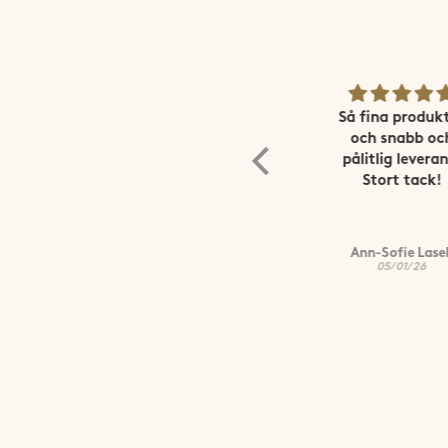
Vi er så fornøyde!
Så fina produkter
Fått mange fine
och snabb och
kommentarer på
pålitlig leverans!
det også.
Stort tack!
Ingrid Frydenlund
Ann-Sofie Lasell
07/01/26
05/01/26