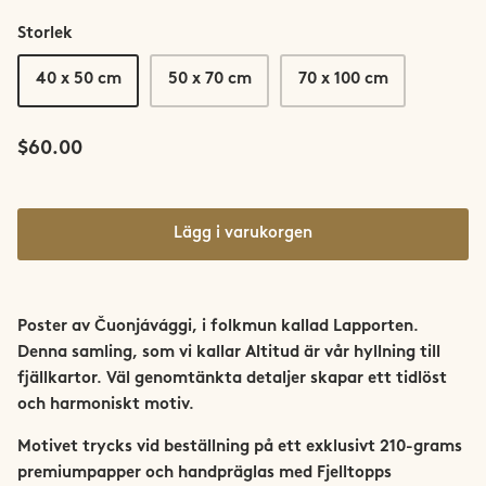
Saltfjellet-Svartisen
Storlek
Senja
40 x 50 cm
50 x 70 cm
70 x 100 cm
Snøhetta
$60.00
Stetind
Sunnmøre
Lägg i varukorgen
Svalbard
Poster av
Čuonjávággi, i folkmun kallad Lapporten
.
Sylan
Denna samling, som vi kallar Altitud är vår hyllning till
fjällkartor. Väl genomtänkta detaljer skapar ett tidlöst
Tromsø
och harmoniskt motiv.
Trondheim
Motivet trycks vid beställning på ett exklusivt 210-grams
premiumpapper och handpräglas med Fjelltopps