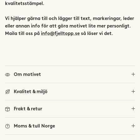
kvalitetsstämpel.
Trollheimen
Vi hjälper gärna till och lägger till text, markeringar, leder
Trysil
eller annan info för att göra motivet lite mer personligt.
Maila till oss på
info@fjelltopp.se
så löser vi det.
Vestland Fylke
Se alla norska fjäll
Viglen
Om motivet
Kvalitet & miljö
Frakt & retur
Moms & tull Norge