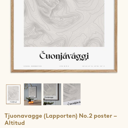
Jotunheimen
Lofoten
Lyngen
Møre & Romsdal
Narvik
Ringvassøya
Rolla & Andørja
Romsdalseggen
Tjuonavagge (Lapporten) No.2 poster –
Rondane
Altitud