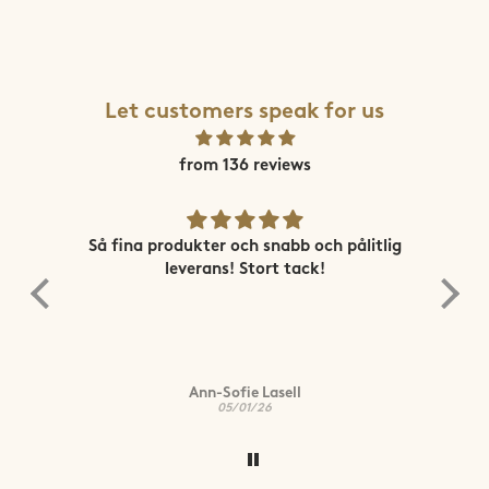
Let customers speak for us
from 136 reviews
ne
Så fina produkter och snabb och pålitlig
Sn
leverans! Stort tack!
Ann-Sofie Lasell
05/01/26