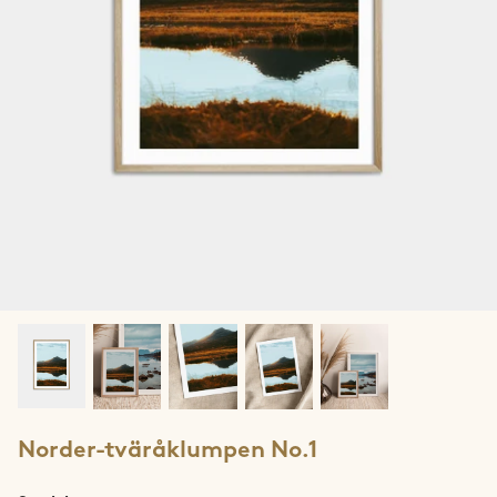
Jotunheimen
Lofoten
Lyngen
Møre & Romsdal
Narvik
Ringvassøya
Rolla & Andørja
Romsdalseggen
Norder-tväråklumpen No.1
Rondane