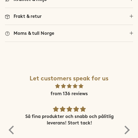
Trollheimen
Frakt & retur
Trysil
Moms & tull Norge
Vestland Fylke
Se alla norska fjäll
Viglen
Let customers speak for us
from 136 reviews
ne
Så fina produkter och snabb och pålitlig
Sn
leverans! Stort tack!