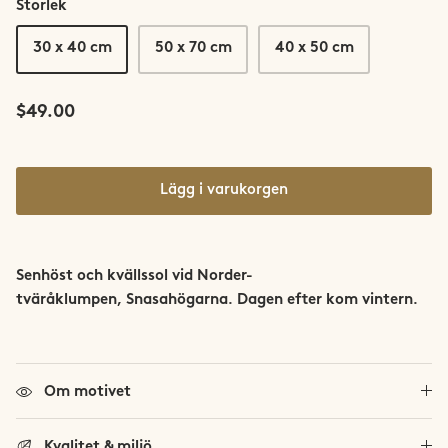
Storlek
Saltfjellet-Svartisen
30 x 40 cm
50 x 70 cm
40 x 50 cm
Senja
$49.00
Snøhetta
Stetind
Lägg i varukorgen
Sunnmøre
Svalbard
Senhöst och kvällssol vid
Norder-
tväråklumpen,
Snasahögarna. Dagen efter kom vintern.
Sylan
Tromsø
Om motivet
Trondheim
Kvalitet & miljö