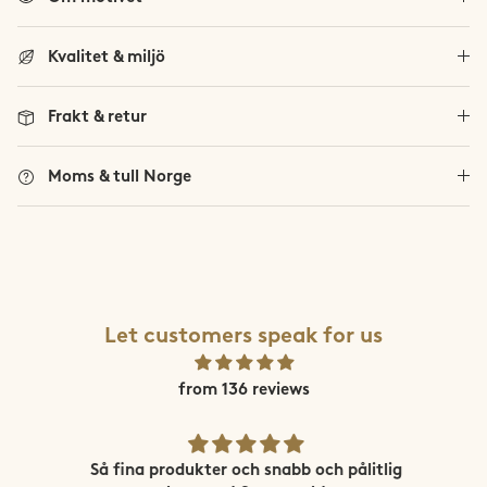
Trollheimen
Kvalitet & miljö
Trysil
Frakt & retur
Vestland Fylke
Se alla norska fjäll
Moms & tull Norge
Viglen
Let customers speak for us
from 136 reviews
ne
Så fina produkter och snabb och pålitlig
Sn