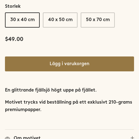
Saltfjellet-Svartisen
Storlek
30 x 40 cm
40 x 50 cm
50 x 70 cm
Senja
Snøhetta
$49.00
Stetind
Lägg i varukorgen
Sunnmøre
Svalbard
En glittrande fjällsjö högt uppe på fjället.
Sylan
Motivet trycks vid beställning på ett exklusivt 210-grams
premiumpapper.
Tromsø
Trondheim
Om motivet