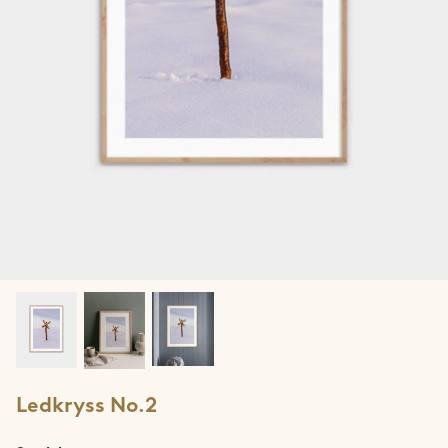
Jotunheimen
Lofoten
Lyngen
Møre & Romsdal
Narvik
Ringvassøya
Rolla & Andørja
Romsdalseggen
Ledkryss No.2
Rondane