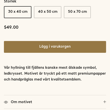
Storlek
Saltfjellet-Svartisen
30 x 40 cm
40 x 50 cm
50 x 70 cm
Senja
$49.00
Snøhetta
Stetind
Lägg i varukorgen
Sunnmøre
Svalbard
Vår hyllning till fjällens kanske mest älskade symbol,
ledkrysset. Motivet är tryckt på ett matt premiumpapper
Sylan
och handpräglas med vårt kvalitetsemblem.
Tromsø
Trondheim
Om motivet