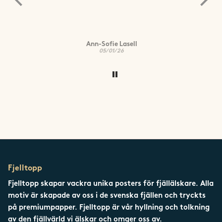
Ann-Sofie Lasell
05/01/26
Fjelltopp
Fjelltopp skapar vackra unika posters för fjällälskare. Alla
motiv är skapade av oss i de svenska fjällen och tryckts
på premiumpapper. Fjelltopp är vår hyllning och tolkning
av den fjällvärld vi älskar och omger oss av.