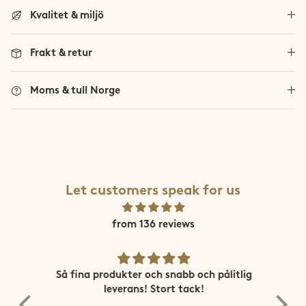
Trollheimen
Kvalitet & miljö
Trysil
Frakt & retur
Vestland Fylke
Moms & tull Norge
Se alla norska fjäll
Viglen
Let customers speak for us
from 136 reviews
ne
Så fina produkter och snabb och pålitlig
Sn
leverans! Stort tack!