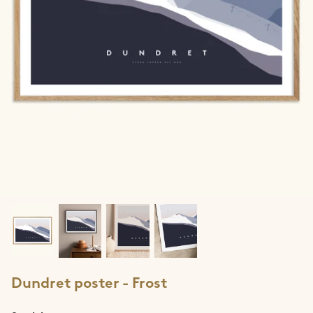
Jotunheimen
Lofoten
Lyngen
Møre & Romsdal
Narvik
Ringvassøya
Rolla & Andørja
Romsdalseggen
Dundret poster - Frost
Rondane