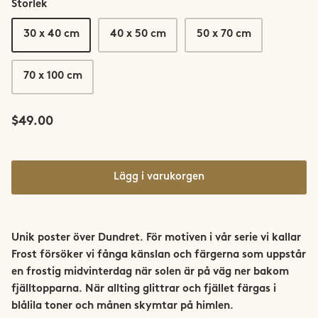
Storlek
Saltfjellet-Svartisen
30 x 40 cm
40 x 50 cm
50 x 70 cm
Senja
70 x 100 cm
Snøhetta
Stetind
$49.00
Sunnmøre
Lägg i varukorgen
Svalbard
Sylan
Unik poster över Dundret. För motiven i vår serie vi kallar
Frost försöker vi fånga känslan och färgerna som uppstår
Tromsø
en frostig midvinterdag när solen är på väg ner bakom
fjälltopparna. När allting glittrar och fjället färgas i
Trondheim
blålila toner och månen skymtar på himlen.