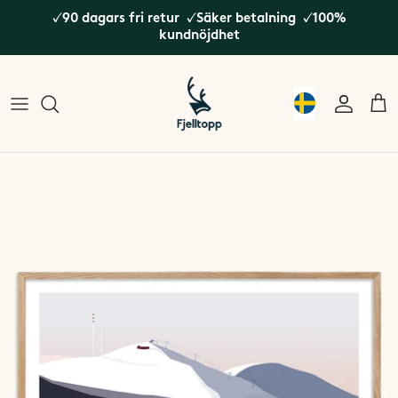
✓90 dagars fri retur ✓Säker betalning ✓100%
kundnöjdhet
Dalarna
Bergen
Alperna
Jämtland / Härjedalen
Bodø
Island
Norrbotten
Galdhøpiggen
Japan
Västerbotten
Gausta
Nordamerika
Se alla Svenska fjäll
Geirangerfjorden
Nya Zeeland
Hardangerfjorden
Sydamerika
Hemsedal
Hinnøya