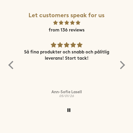
Let customers speak for us
from 136 reviews
ne
Så fina produkter och snabb och pålitlig
Sn
leverans! Stort tack!
Ann-Sofie Lasell
05/01/26