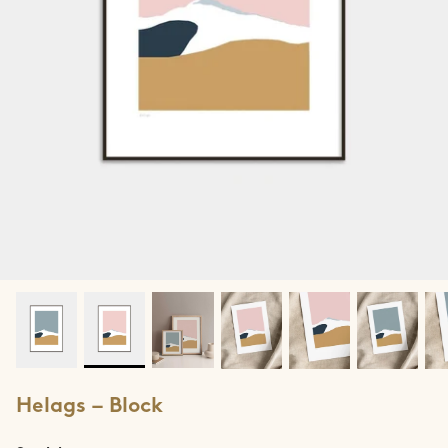
Jotunheimen
Lofoten
Lyngen
Møre & Romsdal
Narvik
Ringvassøya
Rolla & Andørja
Romsdalseggen
Helags – Block
Rondane