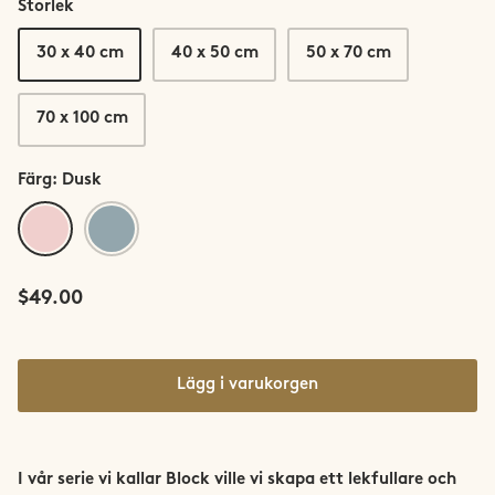
Storlek
Saltfjellet-Svartisen
30 x 40 cm
40 x 50 cm
50 x 70 cm
Senja
70 x 100 cm
Snøhetta
Färg
Dusk
Stetind
Dusk
Rain
Sunnmøre
Svalbard
$49.00
Sylan
Lägg i varukorgen
Tromsø
Trondheim
I vår serie vi kallar Block ville vi skapa ett lekfullare och