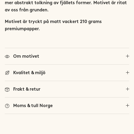
mer abstrakt tolkning av fjällets former. Motivet är ritat
Trollheimen
av oss från grunden.
Trysil
Motivet är tryckt på matt vackert 210 grams
premiumpapper.
Vestland Fylke
Se alla norska fjäll
Om motivet
Viglen
Kvalitet & miljö
Frakt & retur
Moms & tull Norge