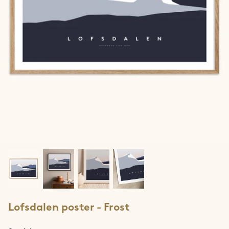
Jotunheimen
Lofoten
Lyngen
Møre & Romsdal
Narvik
Ringvassøya
Rolla & Andørja
Romsdalseggen
Lofsdalen poster - Frost
Rondane