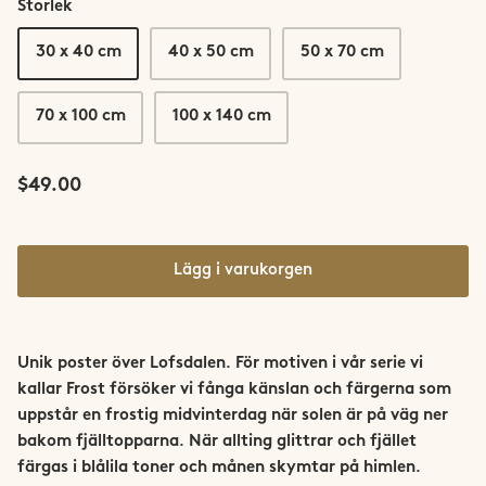
Storlek
Saltfjellet-Svartisen
30 x 40 cm
40 x 50 cm
50 x 70 cm
Senja
70 x 100 cm
100 x 140 cm
Snøhetta
Stetind
$49.00
Sunnmøre
Lägg i varukorgen
Svalbard
Sylan
Unik poster över Lofsdalen. För motiven i vår serie vi
kallar Frost försöker vi fånga känslan och färgerna som
Tromsø
uppstår en frostig midvinterdag när solen är på väg ner
bakom fjälltopparna. När allting glittrar och fjället
Trondheim
färgas i blålila toner och månen skymtar på himlen.