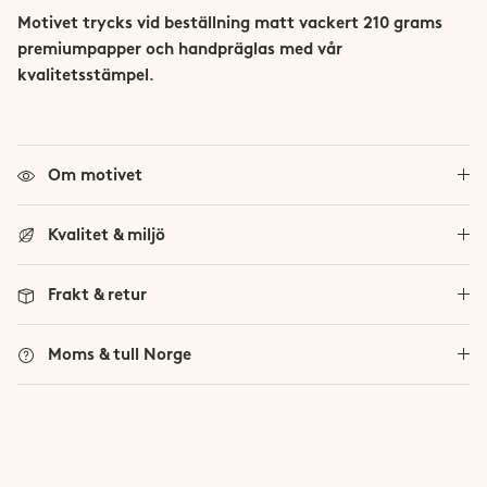
Trollheimen
Motivet
trycks vid beställning
matt vackert 210 grams
premiumpapper och handpräglas med vår
Trysil
kvalitetsstämpel.
Vestland Fylke
Se alla norska fjäll
Om motivet
Viglen
Kvalitet & miljö
Frakt & retur
Moms & tull Norge