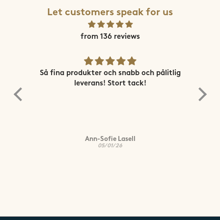
Let customers speak for us
from 136 reviews
ne
Så fina produkter och snabb och pålitlig
Sn
leverans! Stort tack!
Ann-Sofie Lasell
05/01/26