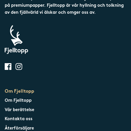
Trollheimen
på premiumpapper. Fjelltopp är vår hyllning och tolkning
av den fjällvärld vi älskar och omger oss av.
Trysil
Vestland Fylke
Se alla norska fjäll
Viglen
Om Fjelltopp
Om Fjelltopp
Vår berättelse
Kontakta oss
Återförsäljare