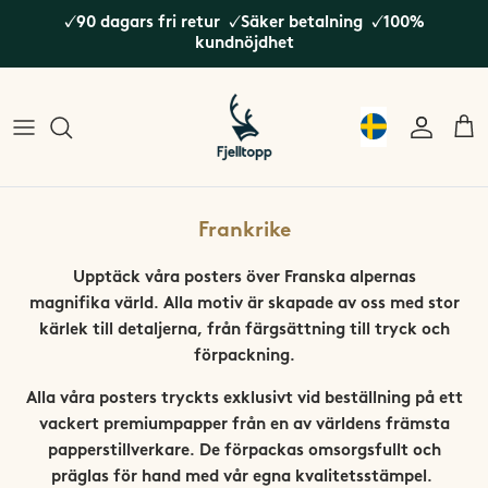
✓90 dagars fri retur ✓Säker betalning ✓100%
kundnöjdhet
Dalarna
Bergen
Alperna
Jämtland / Härjedalen
Bodø
Island
Norrbotten
Galdhøpiggen
Japan
Frankrike
Västerbotten
Gausta
Nordamerika
Upptäck våra posters över Franska alpernas
Se alla Svenska fjäll
Geirangerfjorden
Nya Zeeland
magnifika värld. Alla motiv är skapade av oss med stor
kärlek till detaljerna, från färgsättning till tryck och
Hardangerfjorden
Sydamerika
förpackning.
Alla våra posters tryckts exklusivt vid beställning på ett
Hemsedal
vackert premiumpapper från en av världens främsta
papperstillverkare. De förpackas omsorgsfullt och
Hinnøya
präglas för hand med vår egna kvalitetsstämpel.