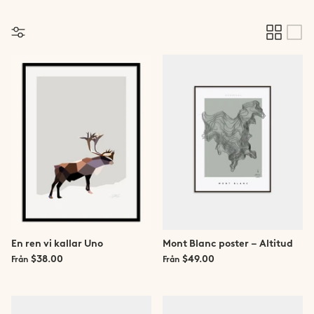
Jotunheimen
Lofoten
Lyngen
Møre & Romsdal
Narvik
Ringvassøya
Rolla & Andørja
En ren vi kallar Uno
Mont Blanc poster – Altitud
Romsdalseggen
$38.00
$49.00
Från
Från
Rondane