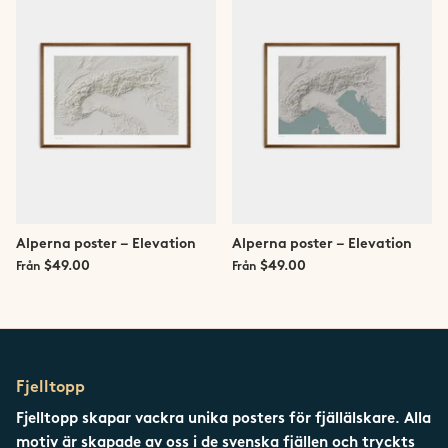
Saltfjellet-Svartisen
Senja
Snøhetta
Stetind
Sunnmøre
Alperna poster – Elevation
Alperna poster – Elevation
Svalbard
$49.00
$49.00
Från
Från
Sylan
Tromsø
Fjelltopp
Trondheim
Fjelltopp skapar vackra unika posters för fjällälskare. Alla
motiv är skapade av oss i de svenska fjällen och tryckts